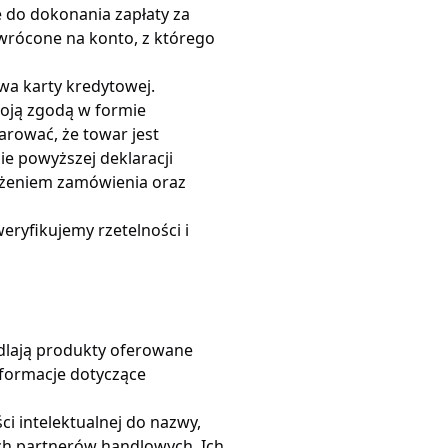
 do dokonania zapłaty za
wrócone na konto, z którego
twa karty kredytowej.
woją zgodą w formie
arować, że towar jest
e powyższej deklaracji
ożeniem zamówienia oraz
eryfikujemy rzetelności i
edlają produkty oferowane
nformacje dotyczące
i intelektualnej do nazwy,
ych partnerów handlowych. Ich