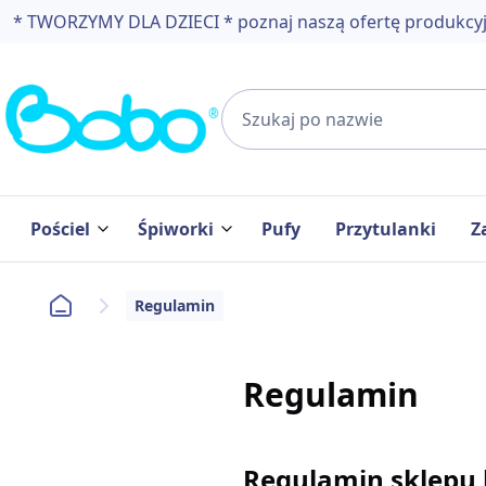
* TWORZYMY DLA DZIECI * poznaj naszą ofertę produkcy
Pościel
Śpiworki
Pufy
Przytulanki
Z
Regulamin
Śpiwory z
poduszką
Regulamin
Regulamin sklepu 