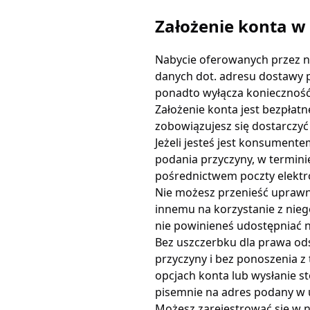
Założenie konta w 
Nabycie oferowanych przez n
danych dot. adresu dostawy 
ponadto wyłącza koniecznoś
Założenie konta jest bezpłat
zobowiązujesz się dostarczyć 
Jeżeli jesteś jest konsument
podania przyczyny, w termini
pośrednictwem poczty elektro
Nie możesz przenieść uprawn
innemu na korzystanie z nieg
nie powinieneś udostępniać n
Bez uszczerbku dla prawa ods
przyczyny i bez ponoszenia z
opcjach konta lub wysłanie s
pisemnie na adres podany w u
Możesz zarejestrować się w 