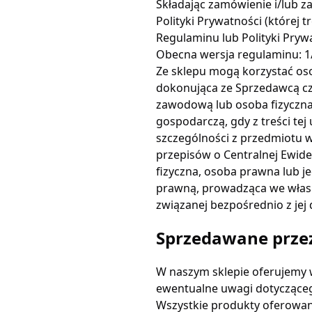
Składając zamówienie i/lub z
Polityki Prywatności (której
Regulaminu lub Polityki Pryw
Obecna wersja regulaminu: 1/
Ze sklepu mogą korzystać os
dokonująca ze Sprzedawcą czy
zawodową lub osoba fizyczna
gospodarczą, gdy z treści te
szczególności z przedmiotu 
przepisów o Centralnej Ewiden
fizyczna, osoba prawna lub j
prawną, prowadząca we własn
związanej bezpośrednio z jej
Sprzedawane prze
W naszym sklepie oferujemy 
ewentualne uwagi dotycząceg
Wszystkie produkty oferowan