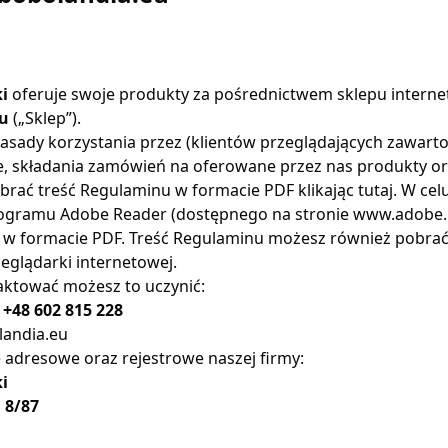
i
oferuje swoje produkty za pośrednictwem sklepu interne
u
(„Sklep”).
zasady korzystania przez (klientów przeglądających zawarto
, składania zamówień na oferowane przez nas produkty or
rać treść Regulaminu w formacie PDF klikając tutaj. W celu
rogramu Adobe Reader (dostępnego na stronie
www.adobe.
ki w formacie PDF. Treść Regulaminu możesz również pobra
zeglądarki internetowej.
taktować możesz to uczynić:
:
+48 602 815 228
landia.eu
e adresowe oraz rejestrowe naszej firmy:
i
 8/87