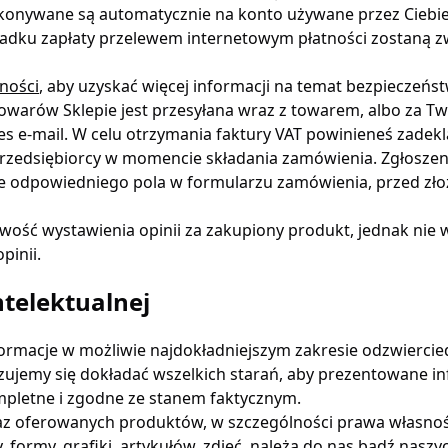
ykonywane są automatycznie na konto używane przez Ciebie
dku zapłaty przelewem internetowym płatności zostaną z
ności
, aby uzyskać więcej informacji na temat bezpieczeńs
owarów Sklepie jest przesyłana wraz z towarem, albo za T
es e-mail. W celu otrzymania faktury VAT powinieneś zadekl
rzedsiębiorcy w momencie składania zamówienia. Zgłoszeni
e odpowiedniego pola w formularzu zamówienia, przed zł
wość wystawienia opinii za zakupiony produkt, jednak nie w
pinii.
ntelektualnej
informacje w możliwie najdokładniejszym zakresie odzwierci
zujemy się dokładać wszelkich starań, aby prezentowane i
mpletne i zgodne ze stanem faktycznym.
az oferowanych produktów, w szczególności prawa własnośc
ormy, grafiki, artykułów, zdjęć, należą do nas bądź nasz