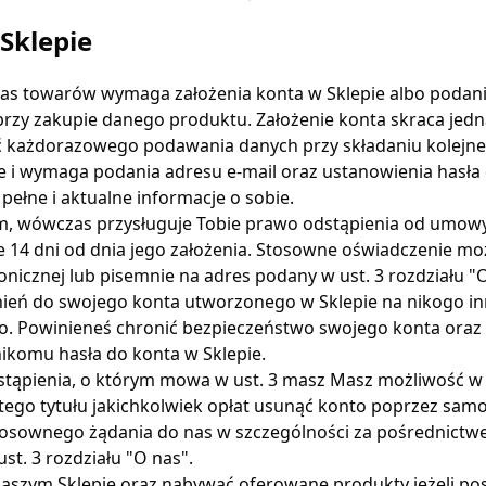
Sklepie
as towarów wymaga założenia konta w Sklepie albo podan
przy zakupie danego produktu. Założenie konta skraca jed
ć każdorazowego podawania danych przy składaniu kolejn
ne i wymaga podania adresu e-mail oraz ustanowienia hasła
pełne i aktualne informacje o sobie.
em, wówczas przysługuje Tobie prawo odstąpienia od umowy
e 14 dni od dnia jego założenia. Stosowne oświadczenie mo
nicznej lub pisemnie na adres podany w ust. 3 rozdziału "O
ień do swojego konta utworzonego w Sklepie na nikogo i
o. Powinieneś chronić bezpieczeństwo swojego konta oraz 
ikomu hasła do konta w Sklepie.
tąpienia, o którym mowa w ust. 3 masz Masz możliwość w k
 tego tytułu jakichkolwiek opłat usunąć konto poprzez samo
tosownego żądania do nas w szczególności za pośrednictwe
st. 3 rozdziału "O nas".
naszym Sklepie oraz nabywać oferowane produkty jeżeli po