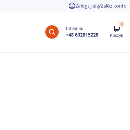
Zaloguj się
/
Załóż konto
0
Infolinia:
+48 602815228
Koszyk