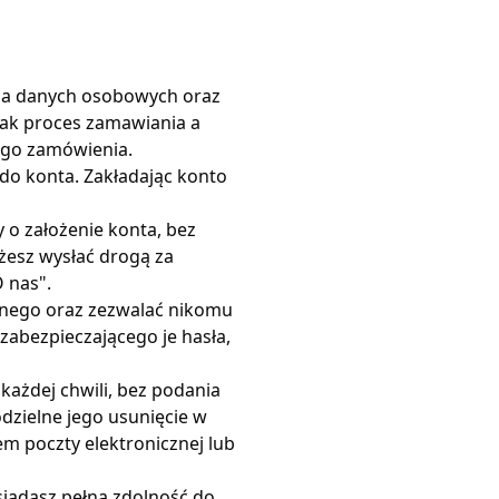
ia danych osobowych oraz
nak proces zamawiania a
ego zamówienia.
 do konta. Zakładając konto
 o założenie konta, bez
żesz wysłać drogą za
 nas".
nnego oraz zezwalać nikomu
zabezpieczającego je hasła,
ażdej chwili, bez podania
dzielne jego usunięcie w
m poczty elektronicznej lub
siadasz pełną zdolność do