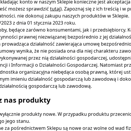
akładając konto w naszym Sklepie konieczne jest akceptacj
 treść możesz sprawdzić
tutaj
). Zapoznaj się z ich treścią i 
atności. nie dokonuj zakupu naszych produktów w Sklepie.
2023 z dnia 01 stycznia 2023 roku.
oby, będące zarówno konsumentami, jak i przedsiębiorcy. 
nności prawnej niezwiązanej bezpośrednio z jej działalno
 prowadząca działalność zawierająca umowę bezpośrednio z
j umowy wynika, że nie posiada ona dla niej charakteru z
wykonywanej przez nią działalności gospodarczej, udostęp
cji i Informacji o Działalności Gospodarczej. Natomiast pr
ednostka organizacyjna niebędąca osobą prawną, której us
ym imieniu działalność gospodarczą lub zawodową i doko
 działalnością gospodarczą lub zawodową.
z nas produkty
wyłącznie produkty nowe. W przypadku produktu przecenio
o jego stanu.
e za pośrednictwem Sklepu są nowe oraz wolne od wad fiz