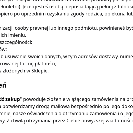
łnoletni). Jeżeli jesteś osobą nieposiadającą pełnej zdolno
iero po uprzednim uzyskaniu zgody rodzica, opiekuna lub
ganizacji, osoby prawnej lub innego podmiotu, powinieneś b
ich imieniu.
szczególności:
ów;
ub usuwanie swoich danych, w tym adresów dostawy, num
erowanej formę płatności;
w złożonych w Sklepie.
eń
dź zakup
" powoduje złożenie wiążącego zamówienia na pro
a potwierdzamy drogą mailową bezpośrednio po jego dokona
niej nasze oświadczenia o otrzymaniu zamówienia i o jego p
. Z chwilą otrzymania przez Ciebie powyższej wiadomości 