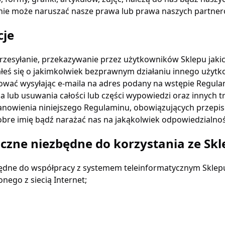
nie może naruszać nasze prawa lub prawa naszych partne
cje
przesyłanie, przekazywanie przez użytkowników Sklepu jakic
ałeś się o jakimkolwiek bezprawnym działaniu innego użyt
ować wysyłając e-maila na adres podany na wstępie Regula
ub usuwania całości lub części wypowiedzi oraz innych t
tanowienia niniejszego Regulaminu, obowiązujących przepi
bre imię bądź narażać nas na jakąkolwiek odpowiedzialnoś
zne niezbędne do korzystania ze Skl
dne do współpracy z systemem teleinformatycznym Sklepu
nego z siecią Internet;