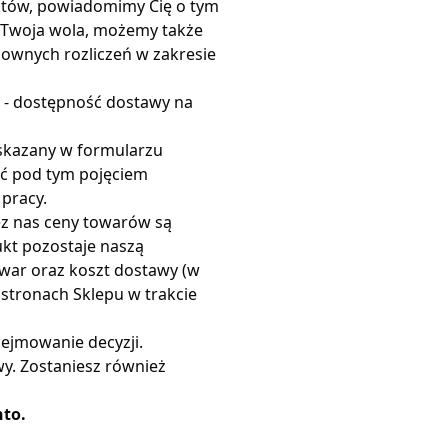
uktów, powiadomimy Cię o tym
ie Twoja wola, możemy także
sownych rozliczeń w zakresie
j - dostępność dostawy na
skazany w formularzu
ć pod tym pojęciem
 pracy.
ez nas ceny towarów są
ukt pozostaje naszą
owar oraz koszt dostawy (w
 stronach Sklepu w trakcie
ejmowanie decyzji.
y. Zostaniesz również
nto.