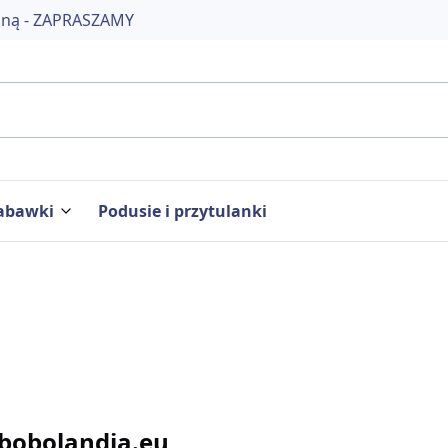
jną - ZAPRASZAMY
abawki
Podusie i przytulanki
bobolandia.eu