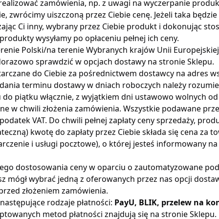
 zrealizować zamówienia, np. z uwagi na wyczerpanie prod
ie, zwrócimy uiszczoną przez Ciebie cenę. Jeżeli taka będz
ając Ci inny, wybrany przez Ciebie produkt i dokonując sto
rodukty wysyłamy po opłaceniu pełnej ich ceny.
renie Polski/na terenie Wybranych krajów Unii Europejskie
orazowo sprawdzić w opcjach dostawy na stronie Sklepu.
arczane do Ciebie za pośrednictwem dostawcy na adres w
ania terminu dostawy w dniach roboczych należy rozumie
u do piątku włącznie, z wyjątkiem dni ustawowo wolnych od
ne w chwili złożenia zamówienia. Wszystkie podawane prz
podatek VAT. Do chwili pełnej zapłaty ceny sprzedaży, prod
teczną) kwotę do zapłaty przez Ciebie składa się cena za t
arczenie i usługi pocztowe), o której jesteś informowany na
lnego dostosowania ceny w oparciu o zautomatyzowane pod
z mógł wybrać jedną z oferowanych przez nas opcji dostaw
 przed złożeniem zamówienia.
następujące rodzaje płatności:
PayU, BLIK, przelew na ko
towanych metod płatności znajdują się na stronie Sklepu.