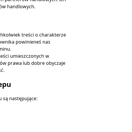
rów handlowych.
hkolwiek treści o charakterze
kownika powinieneś nas
minu.
reści umieszczonych w
sów prawa lub dobre obyczaje
ć.
epu
 są następujące: