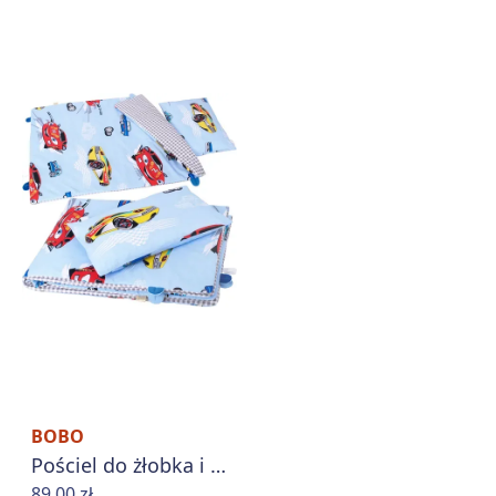
BOBO
Pościel do żłobka i domu 100x75 cm ocieplana z poduszką
89,00 zł